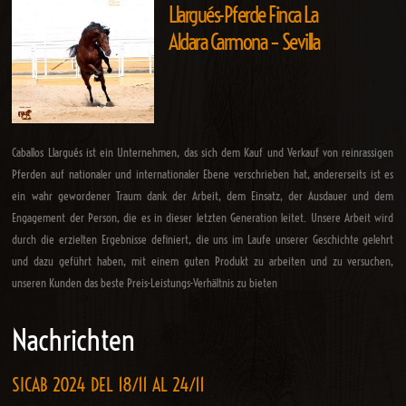
Llargués-Pferde Finca La
Aldara Carmona – Sevilla
Caballos Llargués ist ein Unternehmen, das sich dem Kauf und Verkauf von reinrassigen
Pferden auf nationaler und internationaler Ebene verschrieben hat, andererseits ist es
ein wahr gewordener Traum dank der Arbeit, dem Einsatz, der Ausdauer und dem
Engagement der Person, die es in dieser letzten Generation leitet. Unsere Arbeit wird
durch die erzielten Ergebnisse definiert, die uns im Laufe unserer Geschichte gelehrt
und dazu geführt haben, mit einem guten Produkt zu arbeiten und zu versuchen,
unseren Kunden das beste Preis-Leistungs-Verhältnis zu bieten
Nachrichten
SICAB 2024 DEL 18/11 AL 24/11