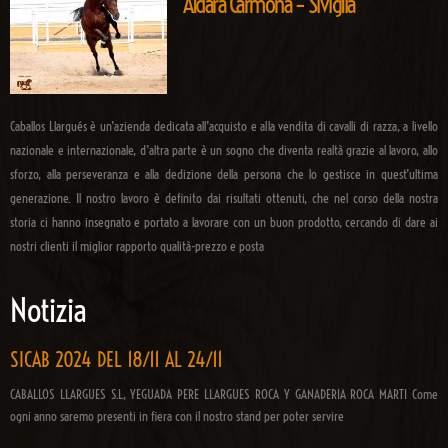
Aldara Carmona – Siviglia
Caballos Llargués è un’azienda dedicata all’acquisto e alla vendita di cavalli di razza, a livello
nazionale e internazionale, d’altra parte è un sogno che diventa realtà grazie al lavoro, allo
sforzo, alla perseveranza e alla dedizione della persona che lo gestisce in quest’ultima
generazione. Il nostro lavoro è definito dai risultati ottenuti, che nel corso della nostra
storia ci hanno insegnato e portato a lavorare con un buon prodotto, cercando di dare ai
nostri clienti il ​​miglior rapporto qualità-prezzo e posta
Notizia
SICAB 2024 DEL 18/11 AL 24/11
CABALLOS LLARGUES S.L, YEGUADA PERE LLARGUES ROCA Y GANADERIA ROCA MARTI Come
ogni anno saremo presenti in fiera con il nostro stand per poter servire