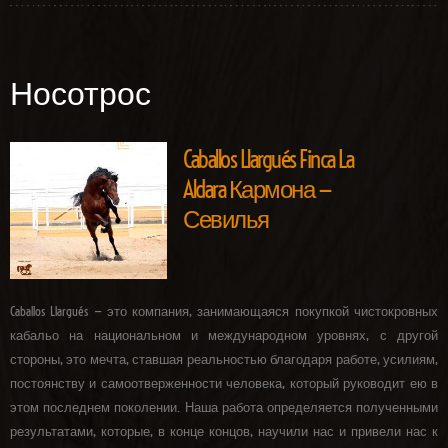
Носотрос
Caballos Llargués Finca La
Aldara Кармона —
Севилья
Caballos Llargués — это компания, занимающаяся покупкой чистокровных
кабальо на национальном и международном уровнях, с другой
стороны, это мечта, ставшая реальностью благодаря работе, усилиям,
постоянству и самоотверженности человека, который руководит ею в
этом последнем поколении. Наша работа определяется полученными
результатами, которые, в конце концов, научили нас и привели нас к