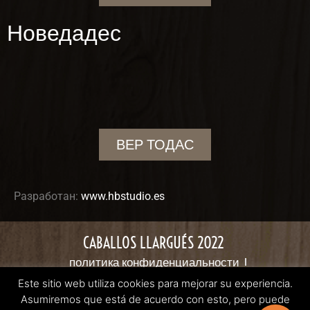
Новедадес
ВЕР ТОДАС
Разработан:
www.hbstudio.es
CABALLOS LLARGUÉS 2022
политика конфиденциальности
Политика в отношении файлов cookie
Este sitio web utiliza cookies para mejorar su experiencia.
Официальное уведомление
Условия продажи
Asumiremos que está de acuerdo con esto, pero puede