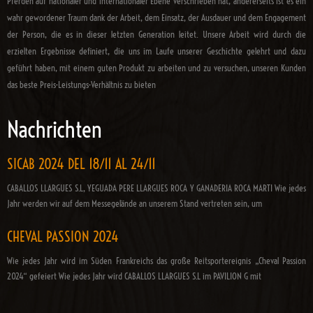
Pferden auf nationaler und internationaler Ebene verschrieben hat, andererseits ist es ein
wahr gewordener Traum dank der Arbeit, dem Einsatz, der Ausdauer und dem Engagement
der Person, die es in dieser letzten Generation leitet. Unsere Arbeit wird durch die
erzielten Ergebnisse definiert, die uns im Laufe unserer Geschichte gelehrt und dazu
geführt haben, mit einem guten Produkt zu arbeiten und zu versuchen, unseren Kunden
das beste Preis-Leistungs-Verhältnis zu bieten
Nachrichten
SICAB 2024 DEL 18/11 AL 24/11
CABALLOS LLARGUES S.L, YEGUADA PERE LLARGUES ROCA Y GANADERIA ROCA MARTI Wie jedes
Jahr werden wir auf dem Messegelände an unserem Stand vertreten sein, um
CHEVAL PASSION 2024
Wie jedes Jahr wird im Süden Frankreichs das große Reitsportereignis „Cheval Passion
2024“ gefeiert Wie jedes Jahr wird CABALLOS LLARGUES S.L im PAVILION G mit