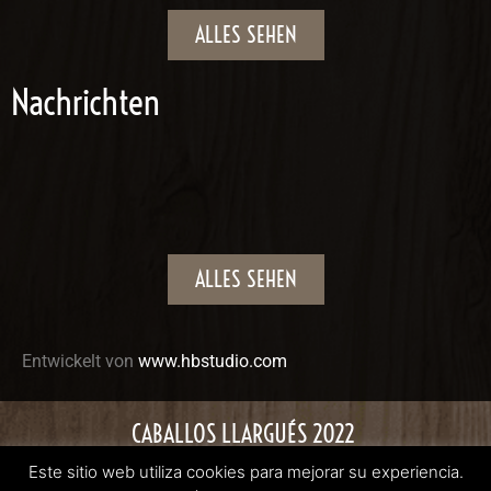
ALLES SEHEN
Nachrichten
ALLES SEHEN
Entwickelt von
www.hbstudio.com
CABALLOS LLARGUÉS 2022
Datenschutz-Bestimmungen
Cookie-Richtlinie
Este sitio web utiliza cookies para mejorar su experiencia.