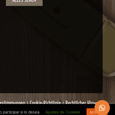
Bestimmungen
Cookie-Richtlinie
Rechtlicher Hinweis
Verkaufsbedingungen
participar si lo desea.
Ajustes de Cookies
ACEPTAR