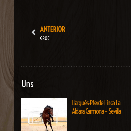
ANTERIOR
GROC
Uns
Llargués-Pferde Finca La
Aldara Carmona – Sevilla